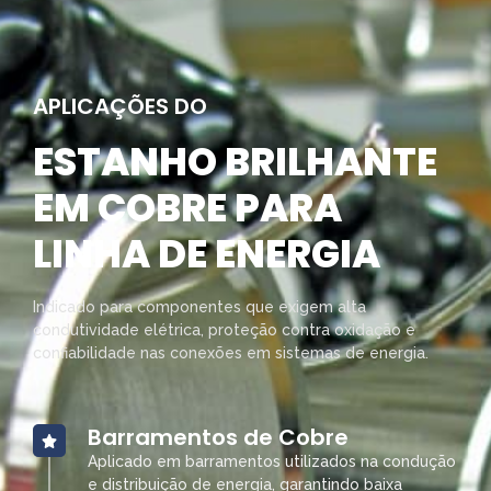
APLICAÇÕES DO
ESTANHO BRILHANTE
EM COBRE PARA
LINHA DE ENERGIA
Indicado para componentes que exigem alta
condutividade elétrica, proteção contra oxidação e
confiabilidade nas conexões em sistemas de energia.
Barramentos de Cobre
Aplicado em barramentos utilizados na condução
e distribuição de energia, garantindo baixa