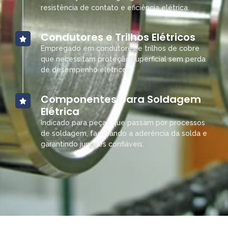
resistência de contato e eficiência elétrica.
Condutores e Trilhos Elétricos
Empregado em condutores e trilhos de cobre
que necessitam proteção superficial sem perda
de desempenho elétrico.
Componentes para Soldagem
Elétrica
Indicado para peças que passam por processos
de soldagem, facilitando a aderência da solda e
garantindo junções confiáveis.