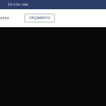
(11) 4701-1358
ORÇAMENTO
TATO