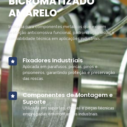
BICROMATIZADO
AMARELO
Indicada para componentes metálicos que exigem
proteção anticorrosiva funcional, padronização visual e
confiabilidade técnica em aplicações industriais.
Fixadores Industriais
Aplicada em parafusos, porcas, pinos e
prisioneiros, garantindo proteção e preservação
das roscas.
Componentes de Montagem e
Suporte
Utilizada em suportes, chapas e peças técnicas
empregadas em montagens industriais.