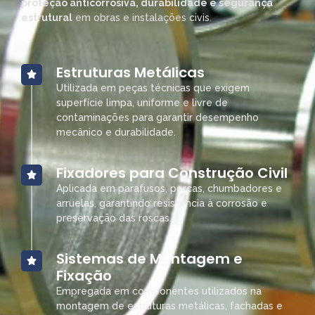
proteção anticorrosiva, durabilidade e segurança
estrutural
em obras e instalações civis.
Estruturas Metálicas
Utilizada em peças técnicas que exigem
superfície limpa, uniforme e livre de
contaminações para garantir desempenho
mecânico e durabilidade.
Fixadores para Construção Civil
Aplicada em parafusos, porcas, chumbadores e
arruelas, garantindo resistência à corrosão e
preservação das roscas.
Sistemas de Montagem e
Fixação
Empregada em componentes utilizados na
montagem de estruturas metálicas, fachadas e